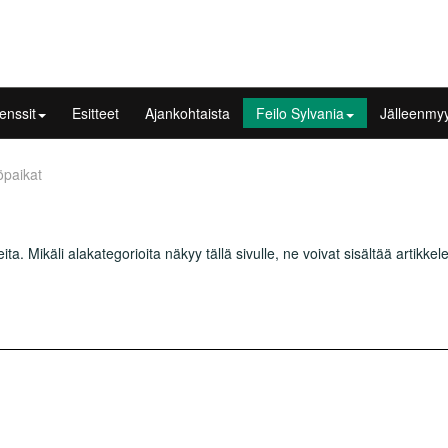
enssit
Esitteet
Ajankohtaista
Feilo Sylvania
Jälleenmyy
öpaikat
ita. Mikäli alakategorioita näkyy tällä sivulle, ne voivat sisältää artikkele