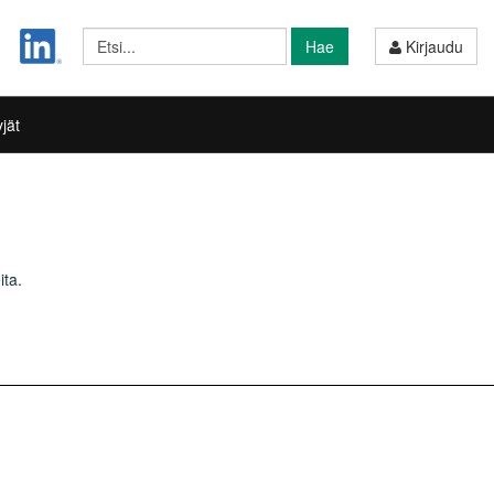
Hae
Kirjaudu
jät
ita.