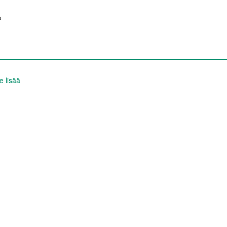
a
es cookies.
e lisää