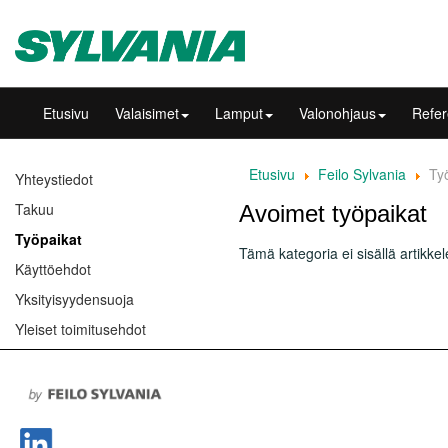
Etusivu
Valaisimet
Lamput
Valonohjaus
Refer
Etusivu
Feilo Sylvania
Ty
Yhteystiedot
Takuu
Avoimet työpaikat
Työpaikat
Tämä kategoria ei sisällä artikkele
Käyttöehdot
Yksityisyydensuoja
Yleiset toimitusehdot