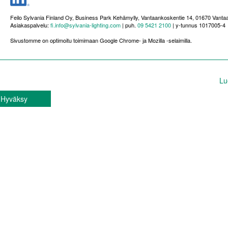
Feilo Sylvania Finland Oy, Business Park Kehämylly, Vantaankoskentie 14, 01670 Vanta
Asiakaspalvelu:
fi.info@sylvania-lighting.com
| puh.
09 5421 2100
| y-tunnus 1017005-4
Sivustomme on optimoitu toimimaan Google Chrome- ja Mozilla -selaimilla.
In order to provide you with the best online experience this website us
Tällä sivustolla käytetään evästeitä sivuston käytön helpottamiseksi.
Lu
Hyväksy