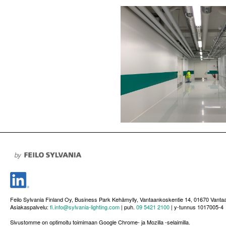
Feilo Sylvania Finland Oy, Business Park Kehämylly, Vantaankoskentie 14, 01670 Vanta
Asiakaspalvelu:
fi.info@sylvania-lighting.com
| puh.
09 5421 2100
| y-tunnus 1017005-4
Sivustomme on optimoitu toimimaan Google Chrome- ja Mozilla -selaimilla.