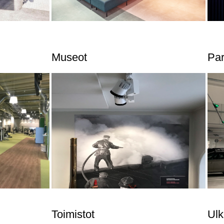
Museot
Par
Toimistot
Ulk