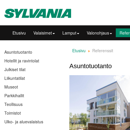
Etusivu
Valaisimet
Lamput
Valonohjaus
Refer
Etusivu
Referenssit
Asuntotuotanto
Hotellit ja ravintolat
Asuntotuotanto
Julkiset tilat
Liikuntatilat
Museot
Parkkihallit
Teollisuus
Toimistot
Ulko- ja aluevalaistus