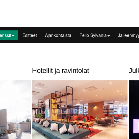
enssit
Esitteet
Ajankohtaista
Feilo Sylvania
Jälleenmyy
Hotellit ja ravintolat
Julk