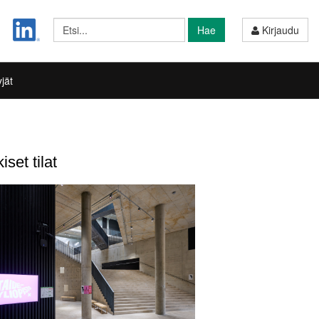
Hae
Kirjaudu
jät
iset tilat