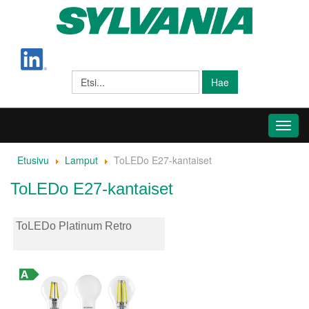
Hae
Toggl
navig
Etusivu
Lamput
ToLEDo E27-kantaiset
ToLEDo E27-kantaiset
ToLEDo Platinum Retro