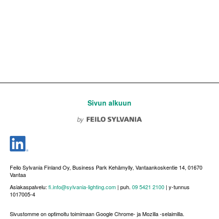
Sivun alkuun
Feilo Sylvania Finland Oy, Business Park Kehämylly, Vantaankoskentie 14, 01670
Vantaa
Asiakaspalvelu:
fi.info@sylvania-lighting.com
| puh.
09 5421 2100
| y-tunnus
1017005-4
Sivustomme on optimoitu toimimaan Google Chrome- ja Mozilla -selaimilla.