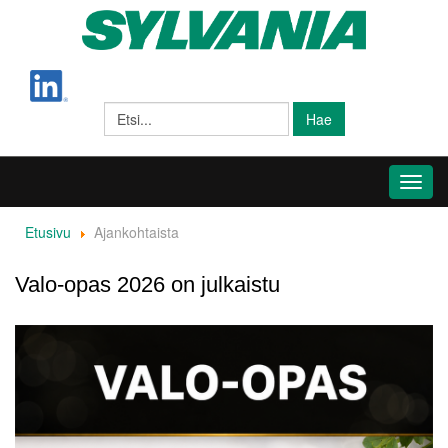
Hae
Toggl
navig
Etusivu
Ajankohtaista
Valo-opas 2026 on julkaistu