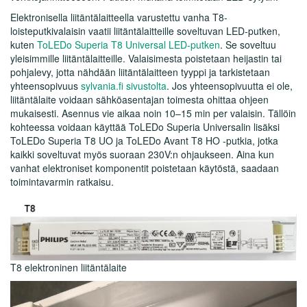
Elektronisella liitäntälaitteella varustettu vanha T8-
loisteputkivalaisin vaatii liitäntälaitteille soveltuvan LED-putken,
kuten
ToLEDo Superia T8 Universal LED-putken
. Se soveltuu
yleisimmille liitäntälaitteille. Valaisimesta poistetaan heijastin tai
pohjalevy, jotta nähdään liitäntälaitteen tyyppi ja tarkistetaan
yhteensopivuus
sylvania.fi sivustolta
. Jos yhteensopivuutta ei ole,
liitäntälaite voidaan sähköasentajan toimesta ohittaa ohjeen
mukaisesti. Asennus vie aikaa noin 10–15 min per valaisin. Tällöin
kohteessa voidaan käyttää ToLEDo Superia Universalin lisäksi
ToLEDo Superia T8 UO ja ToLEDo Avant T8 HO -putkia, jotka
kaikki soveltuvat myös suoraan 230V:n ohjaukseen. Aina kun
vanhat elektroniset komponentit poistetaan käytöstä, saadaan
toimintavarmin ratkaisu.
T8 elektroninen liitäntälaite