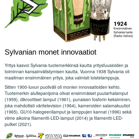
Sylvanian monet innovaatiot
Yritys kasvoi Sylvania-tuotemerkkinsä kautta yritysfuusioiden ja
toiminnan kansainvälistymisen kautta. Vuonna 1938 Sylvania oli
maailman ensimmäinen yritys, joka valmisti loistelamppuja.
Sitten 1900-luvun puoliväli oli monien innovaatioiden kehto.
Tuotemerkin alullepanijoina olivat ensimmäiset puutarhalamput
(1959), dikroottiset lamput (1961), punaisen fosforin keksiminen,
joka mahdollisti väritelevision (1964), kameroiden salamakuutiot
(1965), GU10-halogeenilamput ja lamppujen kannat (1996) sekä
viime aikoina filamentti-LED-lamput (2014) ja filamentti-LED-
putket (2021).