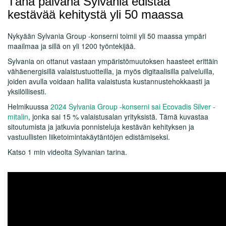
Tänä päivänä Sylvania edistää
kestävää kehitystä yli 50 maassa
Nykyään Sylvania Group -konserni toimii yli 50 maassa ympäri
maailmaa ja sillä on yli 1200 työntekijää.
Sylvania on ottanut vastaan ympäristömuutoksen haasteet erittäin
vähäenergisillä valaistustuotteilla, ja myös digitaalisilla palveluilla,
joiden avulla voidaan hallita valaistusta kustannustehokkaasti ja
yksilöllisesti.
Helmikuussa
2024 Sylvania Group -konserni sai Ecovadis Silver -
mitalin
, jonka sai 15 % valaistusalan yrityksistä. Tämä kuvastaa
sitoutumista ja jatkuvia ponnisteluja kestävän kehityksen ja
vastuullisten liiketoimintakäytäntöjen edistämiseksi.
Katso 1 min videolta Sylvanian tarina.