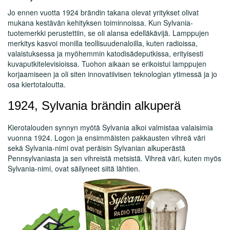
Jo ennen vuotta 1924 brändin takana olevat yritykset olivat
mukana kestävän kehityksen toiminnoissa.
Kun Sylvania-
tuotemerkki perustettiin, se oli alansa edelläkävijä. Lamppujen
merkitys kasvoi monilla teollisuudenaloilla, kuten radioissa,
valaistuksessa ja myöhemmin katodisädeputkissa, erityisesti
kuvaputkitelevisioissa. Tuohon aikaan se erikoistui lamppujen
korjaamiseen ja oli siten innovatiivisen teknologian ytimessä ja jo
osa kiertotaloutta.
1924, Sylvania brändin alkuperä
Kierotalouden synnyn myötä Sylvania alkoi valmistaa valaisimia
vuonna 1924. Logon ja ensimmäisten pakkausten vihreä väri
sekä Sylvania-nimi ovat peräisin Sylvanian alkuperästä
Pennsylvaniasta ja sen vihreistä metsistä. Vihreä väri, kuten myös
Sylvania-nimi, ovat säilyneet siitä lähtien.