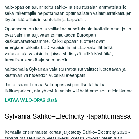
Valo-opas on suunniteltu sähkö- ja sisustusalan ammattilaisille
sekä rakentajille helpottamaan optimaalisten valaistusratkaisujen
löytämistä erilaisiin kohteisiin ja tarpeisiin.
Oppaaseen on koottu valikoima suosituimpia tuotteitamme, jotka
ovat valmiina sujuvaan toimitukseen Euroopan
keskusvarastostamme. Kaikki oppaan tuotteet ovat
energiatehokkaita LED-valaisimia tai LED-valonlähteillä
varustettuja valaisimia, joissa yhdistyvät pitkä käyttöikä,
turvallisuus sekä ajaton muotoilu.
Valitsemalla Sylvanian valaistusratkaisut valitset luotettavan ja
kestävän vaihtoehdon vuosiksi eteenpäin.
Jos et saanut omaa Valo-opastasi postitse tai haluat
lisäkappaleen, ota yhteyttä meihin – lähetämme sen mielellämme.
LATAA VALO-OPAS tästä
Sylvania Sähkö–Electricity -tapahtumassa
Keväällä ensimmäistä kertaa järjestetty Sähkö–Electricity 2026 -
tapahtuma Helsingin Messukeskuksessa kokosi yhteen alan