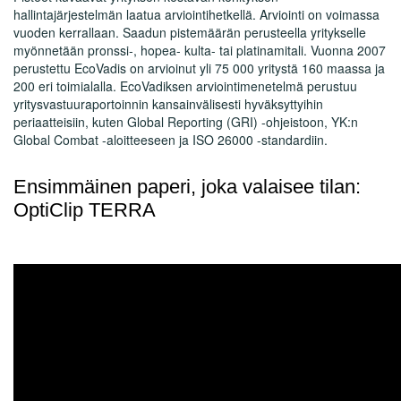
hallintajärjestelmän laatua arviointihetkellä. Arviointi on voimassa
vuoden kerrallaan. Saadun pistemäärän perusteella yritykselle
myönnetään pronssi-, hopea- kulta- tai platinamitali. Vuonna 2007
perustettu EcoVadis on arvioinut yli 75 000 yritystä 160 maassa ja
200 eri toimialalla. EcoVadiksen arviointimenetelmä perustuu
yritysvastuuraportoinnin kansainvälisesti hyväksyttyihin
periaatteisiin, kuten Global Reporting (GRI) -ohjeistoon, YK:n
Global Combat -aloitteeseen ja ISO 26000 -standardiin.
Ensimmäinen paperi, joka valaisee tilan:
OptiClip TERRA