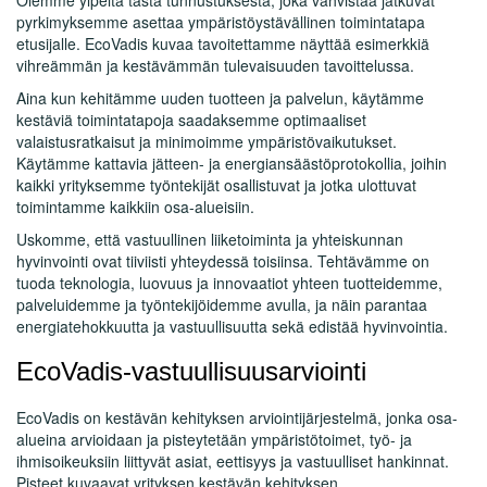
pyrkimyksemme asettaa ympäristöystävällinen toimintatapa
etusijalle. EcoVadis kuvaa tavoitettamme näyttää esimerkkiä
vihreämmän ja kestävämmän tulevaisuuden tavoittelussa.
Aina kun kehitämme uuden tuotteen ja palvelun, käytämme
kestäviä toimintatapoja saadaksemme optimaaliset
valaistusratkaisut ja minimoimme ympäristövaikutukset.
Käytämme kattavia jätteen- ja energiansäästöprotokollia, joihin
kaikki yrityksemme työntekijät osallistuvat ja jotka ulottuvat
toimintamme kaikkiin osa-alueisiin.
Uskomme, että vastuullinen liiketoiminta ja yhteiskunnan
hyvinvointi ovat tiiviisti yhteydessä toisiinsa. Tehtävämme on
tuoda teknologia, luovuus ja innovaatiot yhteen tuotteidemme,
palveluidemme ja työntekijöidemme avulla, ja näin parantaa
energiatehokkuutta ja vastuullisuutta sekä edistää hyvinvointia.
EcoVadis-vastuullisuusarviointi
EcoVadis on kestävän kehityksen arviointijärjestelmä, jonka osa-
alueina arvioidaan ja pisteytetään ympäristötoimet, työ- ja
ihmisoikeuksiin liittyvät asiat, eettisyys ja vastuulliset hankinnat.
Pisteet kuvaavat yrityksen kestävän kehityksen