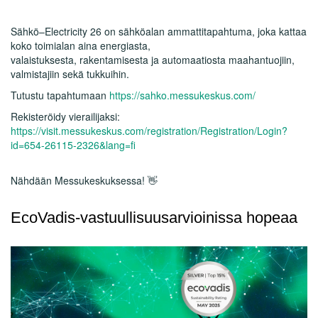
Sähkö–Electricity 26 on sähköalan ammattitapahtuma, joka kattaa
koko toimialan aina energiasta,
valaistuksesta, rakentamisesta ja automaatiosta maahantuojiin,
valmistajiin sekä tukkuihin.
Tutustu tapahtumaan
https://sahko.messukeskus.com/
Rekisteröidy vierailijaksi:
https://visit.messukeskus.com/registration/Registration/Login?
id=654-26115-2326&lang=fi
Nähdään Messukeskuksessa! 👋
EcoVadis-vastuullisuusarvioinissa hopeaa