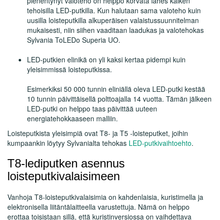
pienentynyt valoteho on helppo korvata lähes kaiken
tehoisilla LED-putkilla. Kun halutaan sama valoteho kuin
uusilla loisteputkilla alkuperäisen valaistussuunnitelman
mukaisesti, niin siihen vaaditaan laadukas ja valotehokas
Sylvania ToLEDo Superia UO.
LED-putkien elinikä on yli kaksi kertaa pidempi kuin
yleisimmissä loisteputkissa.
Esimerkiksi 50 000 tunnin eliniällä oleva LED-putki kestää
10 tunnin päivittäisellä polttoajalla 14 vuotta. Tämän jälkeen
LED-putki on helppo taas päivittää uuteen
energiatehokkaaseen malliin.
Loisteputkista yleisimpiä ovat T8- ja T5 -loisteputket, joihin
kumpaankin löytyy Sylvanialta tehokas
LED-putkivaihtoehto
.
T8-lediputken asennus
loisteputkivalaisimeen
Vanhoja T8-loisteputkivalaisimia on kahdenlaisia, kuristimella ja
elektronisella liitäntälaitteella varustettuja.
Nämä on helppo
erottaa toisistaan sillä, että kuristinversiossa on vaihdettava