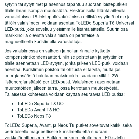
sytytin tai sytyttimet ja asennus tapahtuu suoraan loisteputkien
tilalle ilman isompia muutostöitä.
Elektronisella liitäntälaitteella
varustetuissa T8-loisteputkivalaisimissa erillistä sytytintä ei ole ja
tällöin valaisimeen voidaan asentaa ToLEDo Superia T8 Universal
LED-putki, joka soveltuu yleisimmille liitäntälaitteille.
Suurin osa
markkinoilla olevista valaisimista on perinteisellä
magneettisella
kuristimella varustettuja.
Jos valaisimessa on vaiheen ja nollan rinnalle kytketty
kompensointikondensaattori, niin se poistetaan ja sytyttimien
tilalle asennetaan LED-sytytin, jonka jälkeen LED-putki voidaan
asentaa. Kuristimen poistoa tai ohitusta ei tarvita, mutta jos
energiansäästö halutaan maksimoida, saadaan sillä 1-2W
lisäenergiansäästö per LED-putki. Valaisimeen asennetaan
muutostöiden jälkeen tarra, jossa kerrotaan muutostyöstä.
Tällaisessa kohteessa voidaan käyttää seuraavia LED-putkia:
ToLEDo Superia T8 UO
ToLEDo Avant T8 HO
ToLEDo Neos T8
ToLEDo Superia, Avant, ja Neos T8-putket soveltuvat kaikki sekä
perinteiselle magneettiselle kuristimelle että suoraan
verkkojännitteeseen. Putkien mukana toimitetaan LED-sytytin.