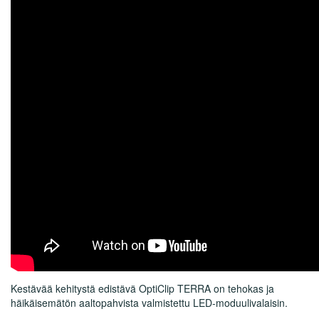
Kestävää kehitystä edistävä OptiClip TERRA on tehokas ja
häikäisemätön aaltopahvista valmistettu LED-moduulivalaisin.