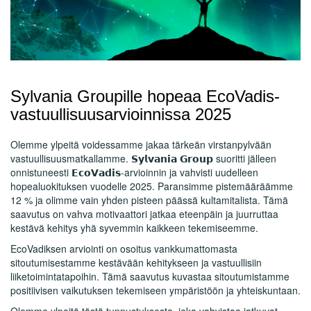
Sylvania Groupille hopeaa EcoVadis-
vastuullisuusarvioinnissa 2025
Olemme ylpeitä voidessamme jakaa tärkeän virstanpylvään
vastuullisuusmatkallamme. 𝗦𝘆𝗹𝘃𝗮𝗻𝗶𝗮 𝗚𝗿𝗼𝘂𝗽 suoritti jälleen
onnistuneesti 𝗘𝗰𝗼𝗩𝗮𝗱𝗶𝘀-arvioinnin ja vahvisti uudelleen
hopealuokituksen vuodelle 2025. Paransimme pistemääräämme
12 % ja olimme vain yhden pisteen päässä kultamitalista. Tämä
saavutus on vahva motivaattori jatkaa eteenpäin ja juurruttaa
kestävä kehitys yhä syvemmin kaikkeen tekemiseemme.
EcoVadiksen arviointi on osoitus vankkumattomasta
sitoutumisestamme kestävään kehitykseen ja vastuullisiin
liiketoimintatapoihin. Tämä saavutus kuvastaa sitoutumistamme
positiivisen vaikutuksen tekemiseen ympäristöön ja yhteiskuntaan.
Olemme ylpeitä tästä tunnustuksesta, joka vahvistaa jatkuvat