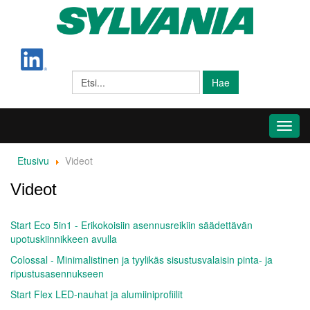
Hae
Toggl
navig
Etusivu
Videot
Videot
Start Eco 5in1 - Erikokoisiin asennusreikiin säädettävän
upotuskiinnikkeen avulla
Colossal - Minimalistinen ja tyylikäs sisustusvalaisin pinta- ja
ripustusasennukseen
Start Flex LED-nauhat ja alumiiniprofiilit