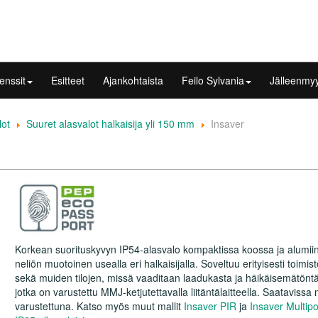
enssit
Esitteet
Ajankohtaista
Feilo Sylvania
Jälleenmyy
lot
Suuret alasvalot halkaisija yli 150 mm
Insaver
Korkean suorituskyvyn IP54-alasvalo kompaktissa koossa ja alumiin
neliön muotoinen usealla eri halkaisijalla. Soveltuu erityisesti toimis
sekä muiden tilojen, missä vaaditaan laadukasta ja häikäisemätöntä
jotka on varustettu MMJ-ketjutettavalla liitäntälaitteella. Saatavis
varustettuna. Katso myös muut mallit
Insaver PIR
ja
Insaver Multip