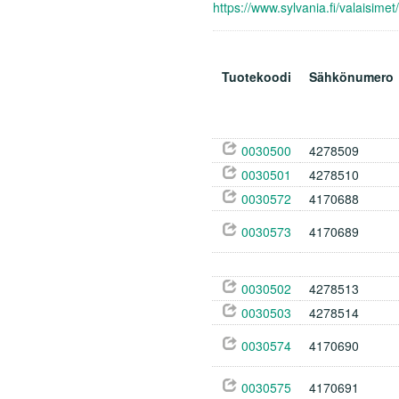
https://www.sylvania.fi/valaisim
Tuotekoodi
Sähkönumero
0030500
4278509
0030501
4278510
0030572
4170688
0030573
4170689
0030502
4278513
0030503
4278514
0030574
4170690
0030575
4170691