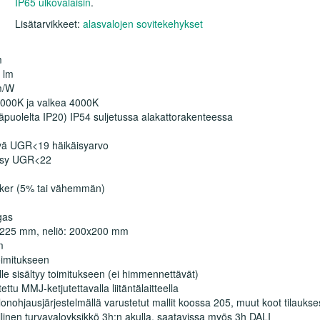
IP65 ulkovalaisin
.
Lisätarvikkeet:
alasvalojen sovitekehykset
m
 lm
m/W
3000K ja valkea 4000K
läpuolelta IP20) IP54 suljetussa alakattorakenteessa
vä UGR<19 häikäisyarvo
äisy UGR<22
icker (5% tai vähemmän)
gas
a 225 mm, neliö: 200x200 mm
m
toimitukseen
ille sisältyy toimitukseen (ei himmennettävät)
ttu MMJ-ketjutettavalla liitäntälaitteella
ohjausjärjestelmällä varustetut mallit koossa 205, muut koot tilauks
illinen turvavaloyksikkö 3h:n akulla, saatavissa myös 3h DALI