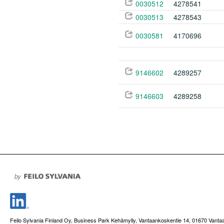
0030512
4278541
0030513
4278543
0030581
4170696
9146602
4289257
9146603
4289258
Feilo Sylvania Finland Oy, Business Park Kehämylly, Vantaankoskentie 14, 01670 Vanta