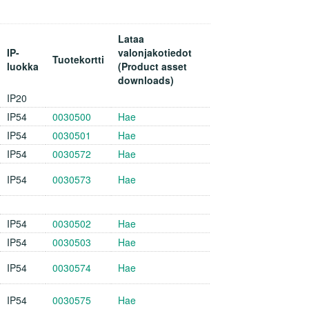
Lataa
IP-
valonjakotiedot
Tuotekortti
luokka
(Product asset
downloads)
IP20
IP54
0030500
Hae
IP54
0030501
Hae
IP54
0030572
Hae
IP54
0030573
Hae
IP54
0030502
Hae
IP54
0030503
Hae
IP54
0030574
Hae
IP54
0030575
Hae