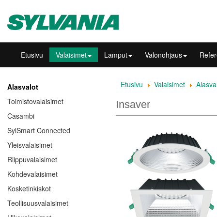
Etusivu
Valaisimet
Lamput
Valonohjaus
Refer
Etusivu
Valaisimet
Alasva
Alasvalot
Toimistovalaisimet
Insaver
Casambi
SylSmart Connected
Yleisvalaisimet
Riippuvalaisimet
Kohdevalaisimet
Kosketinkiskot
Teollisuusvalaisimet