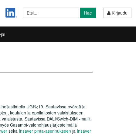
Hae
Kirjaudu
jät
iheijastimella UGR<19. Saatavissa pyöreä ja
tojen, koulujen ja oppilaitosten valaistukseen
 valaistusta. Saatavissa DALI/Swich-DIM -mallit,
sa myös Casambi-valonohjausjärjestelmällä
ower
sekä
Insaver pinta-asennukseen
ja
Insaver