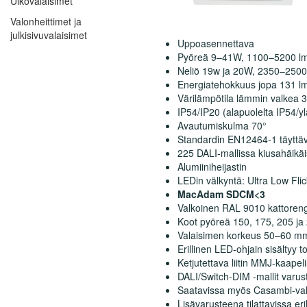
Ulkovalaisimet
Valonheittimet ja
julkisivuvalaisimet
Uppoasennettava
Pyöreä 9–41W, 1100–5200 l
Neliö 19w ja 20W, 2350–2500
Energiatehokkuus jopa 131 l
Värilämpötila lämmin valkea 
IP54/IP20 (alapuolelta IP54/y
Avautumiskulma 70°
Standardin EN12464-1 täyttä
225 DALI-mallissa kiusahäik
Alumiiniheijastin
LEDin välkyntä: Ultra Low Fl
MacAdam SDCM<3
Valkoinen RAL 9010 kattoren
Koot pyöreä 150, 175, 205 j
Valaisimen korkeus 50–60 m
Erillinen LED-ohjain sisältyy 
Ketjutettava liitin MMJ-kaapel
DALI/Switch-DIM -mallit varuste
Saatavissa myös Casambi-valon
Lisävarusteena tilattavissa er