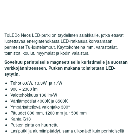
ToLEDo Neos LED-putki on täydellinen asiakkaille, jotka etsivät
luotettavaa energiatehokasta LED-ratkaisua korvaamaan
perinteiset T8-loistelamput. Käyttökohteina mm. varastotilat,
toimistot, koulut, myymälät ja kodin valaistus.
Soveltuu perinteiselle magneettiselle kuristimelle ja suoraan
verkkojännitteeseen. Putken mukana toimitetaan LED-
sytytin.
Tehot 6,6W, 13,3W ja 17W
900 – 2300 lm
Valotehokkuus 136 lm/W
Värilämpötilat 4000K ja 6500K
Ympärisäteilevä valonjako 300°
Pituudet 600 mm, 1200 mm ja 1500 mm
Kanta G13
Putken pinta on huurrettu
Lasiputki ja alumiinipäädyt, sama ulkonäkö kuin perinteisellä