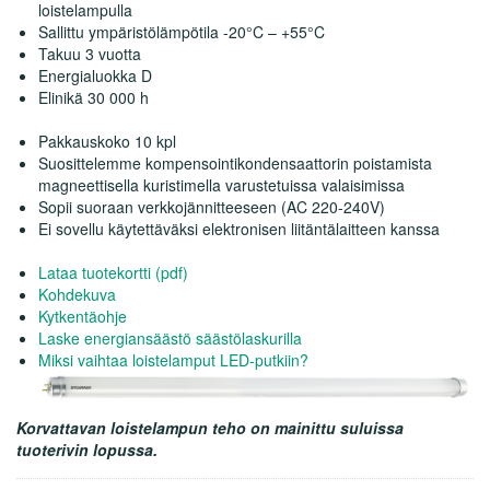
loistelampulla
Sallittu ympäristölämpötila -20°C – +55°C
Takuu 3 vuotta
Energialuokka D
Elinikä 30 000 h
Pakkauskoko 10 kpl
Suosittelemme kompensointikondensaattorin poistamista
magneettisella kuristimella varustetuissa valaisimissa
Sopii suoraan verkkojännitteeseen (AC 220-240V)
Ei sovellu käytettäväksi elektronisen liitäntälaitteen kanssa
Lataa tuotekortti (pdf)
Kohdekuva
Kytkentäohje
Laske energiansäästö säästölaskurilla
Miksi vaihtaa loistelamput LED-putkiin?
Korvattavan loistelampun teho on mainittu suluissa
tuoterivin lopussa.